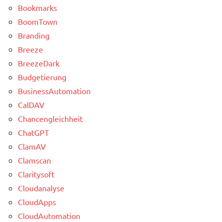
Bookmarks
BoomTown
Branding
Breeze
BreezeDark
Budgetierung
BusinessAutomation
CalDAV
Chancengleichheit
ChatGPT
ClamAV
Clamscan
Claritysoft
Cloudanalyse
CloudApps
CloudAutomation