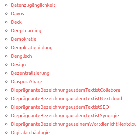
Datenzugänglichkeit
Davos
Deck
DeepLearning
Demokratie
Demokratiebildung
Denglisch
Design
Dezentralisierung
DiasporaShare
DieprägnanteBezeichnungausdemTextistCollabora
DieprägnanteBezeichnungausdemTextistNextcloud
DieprägnanteBezeichnungausdemTextistSEO
DieprägnanteBezeichnungausdemTextistSynergie
DieprägnanteBezeichnungauseinemWortdienichtNextclou
Digitalarchäologie