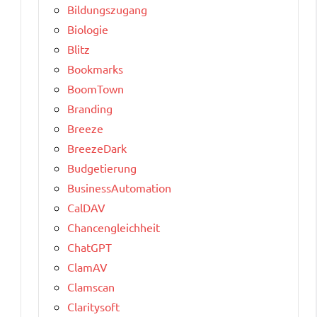
Bildungszugang
Biologie
Blitz
Bookmarks
BoomTown
Branding
Breeze
BreezeDark
Budgetierung
BusinessAutomation
CalDAV
Chancengleichheit
ChatGPT
ClamAV
Clamscan
Claritysoft