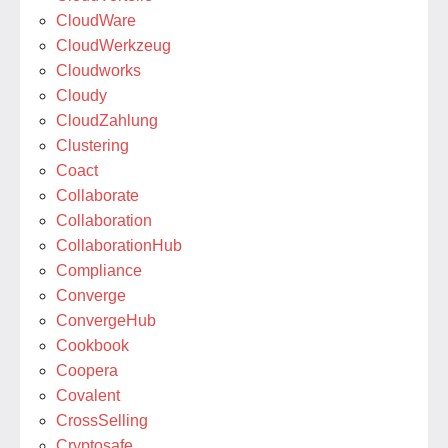
CloudWare
CloudWerkzeug
Cloudworks
Cloudy
CloudZahlung
Clustering
Coact
Collaborate
Collaboration
CollaborationHub
Compliance
Converge
ConvergeHub
Cookbook
Coopera
Covalent
CrossSelling
Cryptosafe