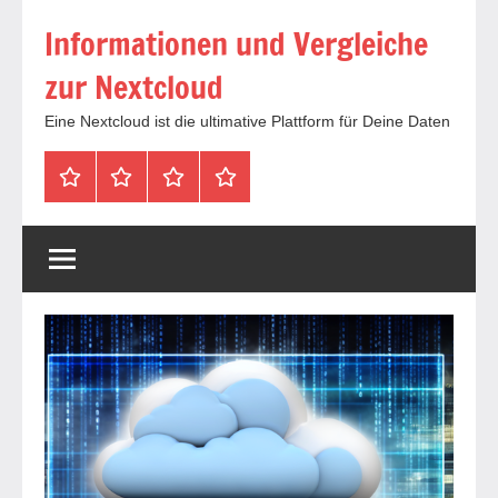
Zum
Informationen und Vergleiche
Inhalt
springen
zur Nextcloud
Eine Nextcloud ist die ultimative Plattform für Deine Daten
Startseite
Neuste
Cloud
Tags
Artikel
mit
1
TB
Speicher
für
4,99
Euro
/
mtl