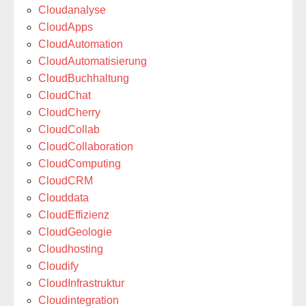
Cloudanalyse
CloudApps
CloudAutomation
CloudAutomatisierung
CloudBuchhaltung
CloudChat
CloudCherry
CloudCollab
CloudCollaboration
CloudComputing
CloudCRM
Clouddata
CloudEffizienz
CloudGeologie
Cloudhosting
Cloudify
CloudInfrastruktur
Cloudintegration