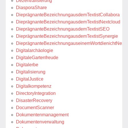
Dezentralisierung
DiasporaShare
DieprägnanteBezeichnungausdemTextistCollabora
DieprägnanteBezeichnungausdemTextistNextcloud
DieprägnanteBezeichnungausdemTextistSEO
DieprägnanteBezeichnungausdemTextistSynergie
DieprägnanteBezeichnungauseinemWortdienichtNextcl
Digitalarchäologie
DigitaleGartenfreude
Digitalerbe
Digitalisierung
DigitalJustice
Digitalkompetenz
DirectoryIntegration
DisasterRecovery
DocumentScanner
Dokumentenmanagement
Dokumentenverwaltung