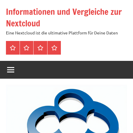
Zum
Informationen und Vergleiche zur
Inhalt
springen
Nextcloud
Eine Nextcloud ist die ultimative Plattform für Deine Daten
Startseite
Neuste
Cloud
Tags
Artikel
mit
1
TB
Speicher
für
4,99
Euro
/
mtl