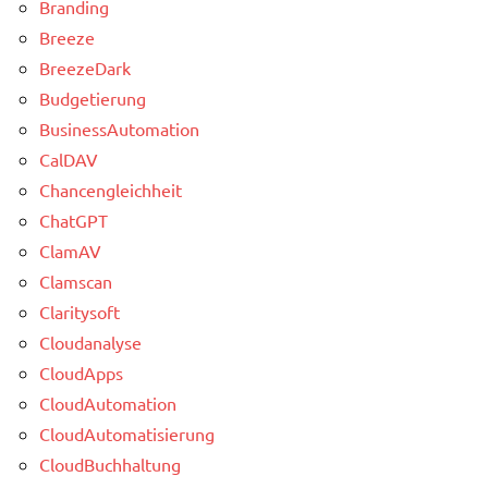
Branding
Breeze
BreezeDark
Budgetierung
BusinessAutomation
CalDAV
Chancengleichheit
ChatGPT
ClamAV
Clamscan
Claritysoft
Cloudanalyse
CloudApps
CloudAutomation
CloudAutomatisierung
CloudBuchhaltung