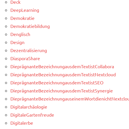
Deck
DeepLearning
Demokratie
Demokratiebildung
Denglisch
Design
Dezentralisierung
DiasporaShare
DieprägnanteBezeichnungausdemTextistCollabora
DieprägnanteBezeichnungausdemTextistNextcloud
DieprägnanteBezeichnungausdemTextistSEO
DieprägnanteBezeichnungausdemTextistSynergie
DieprägnanteBezeichnungauseinemWortdienichtNextclou
Digitalarchäologie
DigitaleGartenfreude
Digitalerbe