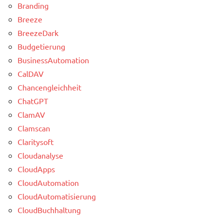
Branding
Breeze
BreezeDark
Budgetierung
BusinessAutomation
CalDAV
Chancengleichheit
ChatGPT
ClamAV
Clamscan
Claritysoft
Cloudanalyse
CloudApps
CloudAutomation
CloudAutomatisierung
CloudBuchhaltung