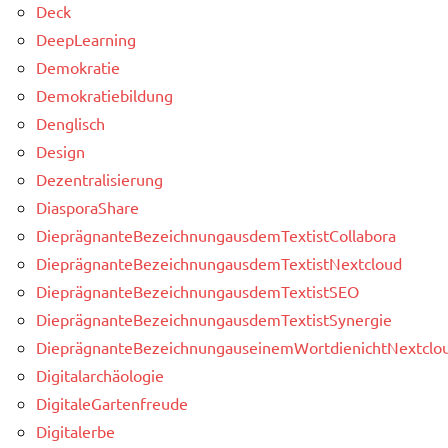
Deck
DeepLearning
Demokratie
Demokratiebildung
Denglisch
Design
Dezentralisierung
DiasporaShare
DieprägnanteBezeichnungausdemTextistCollabora
DieprägnanteBezeichnungausdemTextistNextcloud
DieprägnanteBezeichnungausdemTextistSEO
DieprägnanteBezeichnungausdemTextistSynergie
DieprägnanteBezeichnungauseinemWortdienichtNextclou
Digitalarchäologie
DigitaleGartenfreude
Digitalerbe