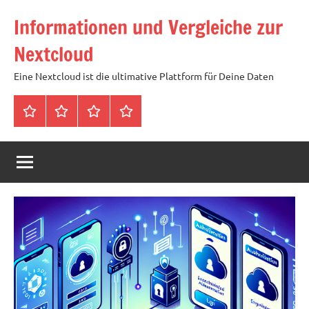
Zum
Informationen und Vergleiche zur
Inhalt
springen
Nextcloud
Eine Nextcloud ist die ultimative Plattform für Deine Daten
Startseite
Neuste
Cloud
Tags
Artikel
mit
1
TB
Speicher
für
4,99
Euro
/
mtl