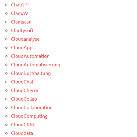
ChatGPT
ClamAV
Clamscan
Claritysoft
Cloudanalyse
CloudApps
CloudAutomation
CloudAutomatisierung
CloudBuchhaltung
CloudChat
CloudCherry
CloudCollab
CloudCollaboration
CloudComputing
CloudCRM
Clouddata