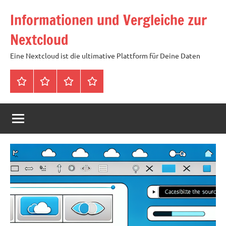
Zum
Informationen und Vergleiche zur
Inhalt
springen
Nextcloud
Eine Nextcloud ist die ultimative Plattform für Deine Daten
Startseite
Neuste
Cloud
Tags
Artikel
mit
1
TB
Speicher
für
4,99
Euro
/
mtl