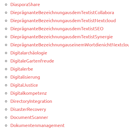
DiasporaShare
DieprägnanteBezeichnungausdemTextistCollabora
DieprägnanteBezeichnungausdemTextistNextcloud
DieprägnanteBezeichnungausdemTextistSEO
DieprägnanteBezeichnungausdemTextistSynergie
DieprägnanteBezeichnungauseinemWortdienichtNextclou
Digitalarchäologie
DigitaleGartenfreude
Digitalerbe
Digitalisierung
DigitalJustice
Digitalkompetenz
DirectoryIntegration
DisasterRecovery
DocumentScanner
Dokumentenmanagement