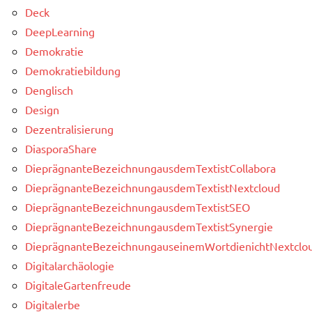
Deck
DeepLearning
Demokratie
Demokratiebildung
Denglisch
Design
Dezentralisierung
DiasporaShare
DieprägnanteBezeichnungausdemTextistCollabora
DieprägnanteBezeichnungausdemTextistNextcloud
DieprägnanteBezeichnungausdemTextistSEO
DieprägnanteBezeichnungausdemTextistSynergie
DieprägnanteBezeichnungauseinemWortdienichtNextclou
Digitalarchäologie
DigitaleGartenfreude
Digitalerbe