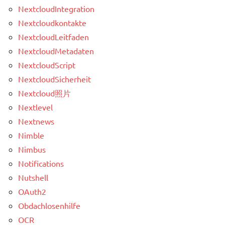
NextcloudIntegration
Nextcloudkontakte
NextcloudLeitfaden
NextcloudMetadaten
NextcloudScript
NextcloudSicherheit
Nextcloud照片
Nextlevel
Nextnews
Nimble
Nimbus
Notifications
Nutshell
OAuth2
Obdachlosenhilfe
OCR