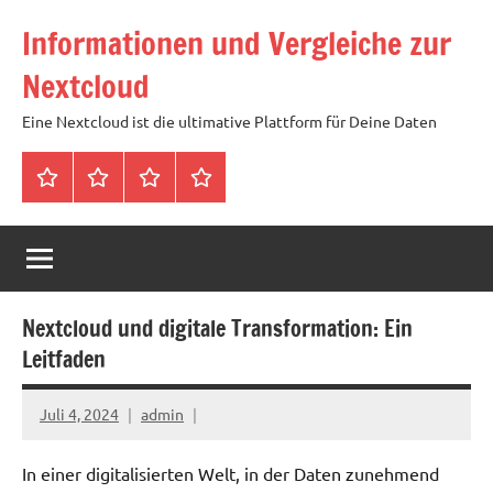
Zum
Informationen und Vergleiche zur
Inhalt
springen
Nextcloud
Eine Nextcloud ist die ultimative Plattform für Deine Daten
Startseite
Neuste
Cloud
Tags
Artikel
mit
1
TB
Speicher
Nextcloud und digitale Transformation: Ein
für
Leitfaden
4,99
Euro
Juli 4, 2024
admin
/
mtl
In einer digitalisierten Welt, in der Daten zunehmend