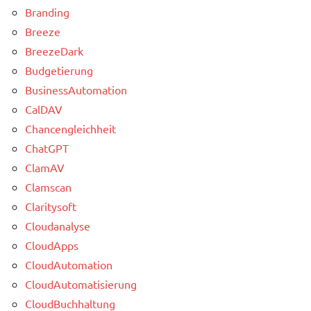
Branding
Breeze
BreezeDark
Budgetierung
BusinessAutomation
CalDAV
Chancengleichheit
ChatGPT
ClamAV
Clamscan
Claritysoft
Cloudanalyse
CloudApps
CloudAutomation
CloudAutomatisierung
CloudBuchhaltung