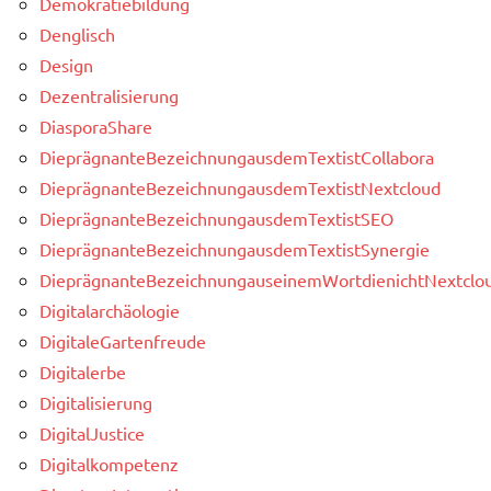
Demokratiebildung
Denglisch
Design
Dezentralisierung
DiasporaShare
DieprägnanteBezeichnungausdemTextistCollabora
DieprägnanteBezeichnungausdemTextistNextcloud
DieprägnanteBezeichnungausdemTextistSEO
DieprägnanteBezeichnungausdemTextistSynergie
DieprägnanteBezeichnungauseinemWortdienichtNextclou
Digitalarchäologie
DigitaleGartenfreude
Digitalerbe
Digitalisierung
DigitalJustice
Digitalkompetenz