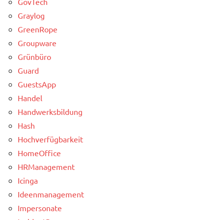
GovTech
Graylog
GreenRope
Groupware
Grünbüro
Guard
GuestsApp
Handel
Handwerksbildung
Hash
Hochverfügbarkeit
HomeOffice
HRManagement
Icinga
Ideenmanagement
Impersonate