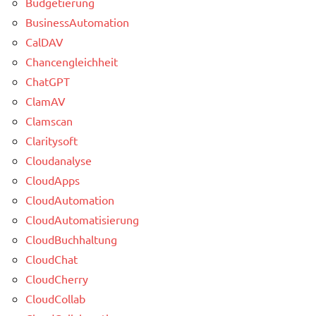
Budgetierung
BusinessAutomation
CalDAV
Chancengleichheit
ChatGPT
ClamAV
Clamscan
Claritysoft
Cloudanalyse
CloudApps
CloudAutomation
CloudAutomatisierung
CloudBuchhaltung
CloudChat
CloudCherry
CloudCollab