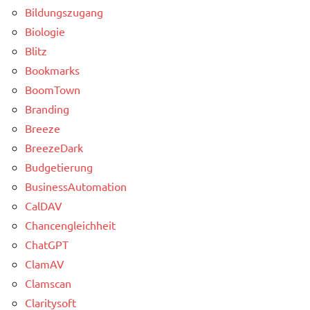
Bildungszugang
Biologie
Blitz
Bookmarks
BoomTown
Branding
Breeze
BreezeDark
Budgetierung
BusinessAutomation
CalDAV
Chancengleichheit
ChatGPT
ClamAV
Clamscan
Claritysoft