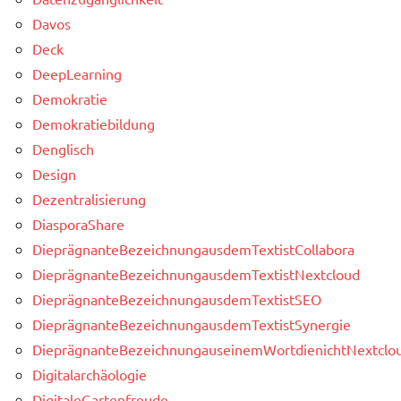
Davos
Deck
DeepLearning
Demokratie
Demokratiebildung
Denglisch
Design
Dezentralisierung
DiasporaShare
DieprägnanteBezeichnungausdemTextistCollabora
DieprägnanteBezeichnungausdemTextistNextcloud
DieprägnanteBezeichnungausdemTextistSEO
DieprägnanteBezeichnungausdemTextistSynergie
DieprägnanteBezeichnungauseinemWortdienichtNextclou
Digitalarchäologie
DigitaleGartenfreude