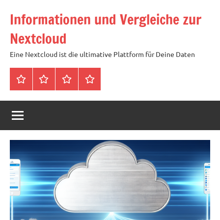
Zum
Informationen und Vergleiche zur
Inhalt
springen
Nextcloud
Eine Nextcloud ist die ultimative Plattform für Deine Daten
Startseite
Neuste
Cloud
Tags
Artikel
mit
1
TB
Speicher
für
4,99
Euro
/
mtl