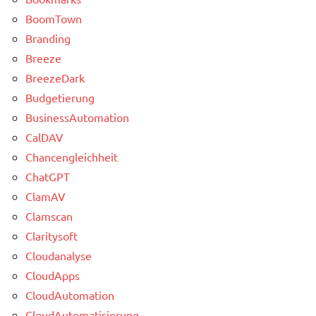
BoomTown
Branding
Breeze
BreezeDark
Budgetierung
BusinessAutomation
CalDAV
Chancengleichheit
ChatGPT
ClamAV
Clamscan
Claritysoft
Cloudanalyse
CloudApps
CloudAutomation
CloudAutomatisierung