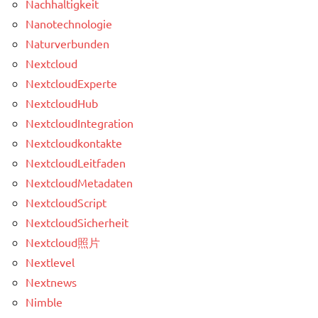
Nachhaltigkeit
Nanotechnologie
Naturverbunden
Nextcloud
NextcloudExperte
NextcloudHub
NextcloudIntegration
Nextcloudkontakte
NextcloudLeitfaden
NextcloudMetadaten
NextcloudScript
NextcloudSicherheit
Nextcloud照片
Nextlevel
Nextnews
Nimble