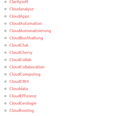
Claritysoft
Cloudanalyse
CloudApps
CloudAutomation
CloudAutomatisierung
CloudBuchhaltung
CloudChat
CloudCherry
CloudCollab
CloudCollaboration
CloudComputing
CloudCRM
Clouddata
CloudEffizienz
CloudGeologie
Cloudhosting