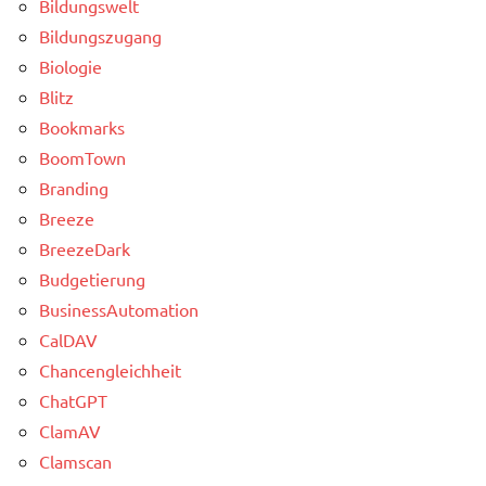
Bildungswelt
Bildungszugang
Biologie
Blitz
Bookmarks
BoomTown
Branding
Breeze
BreezeDark
Budgetierung
BusinessAutomation
CalDAV
Chancengleichheit
ChatGPT
ClamAV
Clamscan