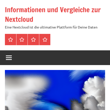
Zum
Informationen und Vergleiche zur
Inhalt
springen
Nextcloud
Eine Nextcloud ist die ultimative Plattform für Deine Daten
Startseite
Neuste
Cloud
Tags
Artikel
mit
1
TB
Speicher
für
4,99
Euro
/
mtl