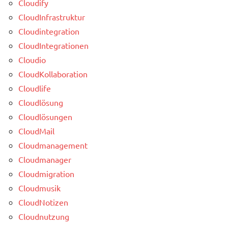
Cloudify
CloudInfrastruktur
Cloudintegration
CloudIntegrationen
Cloudio
CloudKollaboration
Cloudlife
Cloudlösung
Cloudlösungen
CloudMail
Cloudmanagement
Cloudmanager
Cloudmigration
Cloudmusik
CloudNotizen
Cloudnutzung