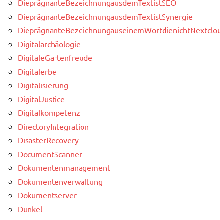
DieprägnanteBezeichnungausdemTextistSEO
DieprägnanteBezeichnungausdemTextistSynergie
DieprägnanteBezeichnungauseinemWortdienichtNextclou
Digitalarchäologie
DigitaleGartenfreude
Digitalerbe
Digitalisierung
DigitalJustice
Digitalkompetenz
DirectoryIntegration
DisasterRecovery
DocumentScanner
Dokumentenmanagement
Dokumentenverwaltung
Dokumentserver
Dunkel