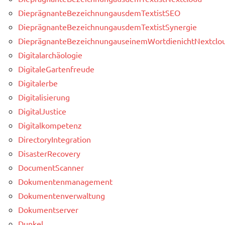
DieprägnanteBezeichnungausdemTextistSEO
DieprägnanteBezeichnungausdemTextistSynergie
DieprägnanteBezeichnungauseinemWortdienichtNextclou
Digitalarchäologie
DigitaleGartenfreude
Digitalerbe
Digitalisierung
DigitalJustice
Digitalkompetenz
DirectoryIntegration
DisasterRecovery
DocumentScanner
Dokumentenmanagement
Dokumentenverwaltung
Dokumentserver
Dunkel