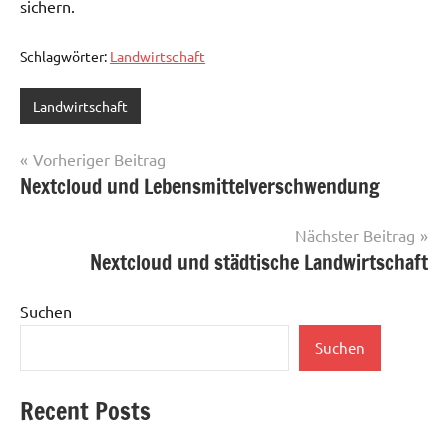
sichern.
Schlagwörter:
Landwirtschaft
Landwirtschaft
Beitragsnavigation
Vorheriger Beitrag
Nextcloud und Lebensmittelverschwendung
Nächster Beitrag
Nextcloud und städtische Landwirtschaft
Suchen
Suchen
Recent Posts