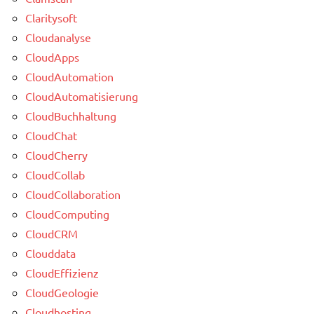
Claritysoft
Cloudanalyse
CloudApps
CloudAutomation
CloudAutomatisierung
CloudBuchhaltung
CloudChat
CloudCherry
CloudCollab
CloudCollaboration
CloudComputing
CloudCRM
Clouddata
CloudEffizienz
CloudGeologie
Cloudhosting