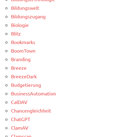
Bildungswelt
Bildungszugang
Biologie
Blitz
Bookmarks
BoomTown
Branding
Breeze
BreezeDark
Budgetierung
BusinessAutomation
CalDAV
Chancengleichheit
ChatGPT
ClamAV
Clamscan