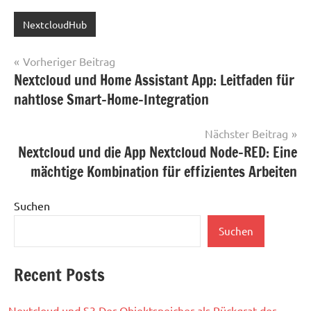
NextcloudHub
Beitragsnavigation
Vorheriger Beitrag
Nextcloud und Home Assistant App: Leitfaden für
nahtlose Smart-Home-Integration
Nächster Beitrag
Nextcloud und die App Nextcloud Node-RED: Eine
mächtige Kombination für effizientes Arbeiten
Suchen
Suchen
Recent Posts
Nextcloud und S3 Der Objektspeicher als Rückgrat der