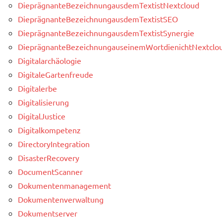
DieprägnanteBezeichnungausdemTextistNextcloud
DieprägnanteBezeichnungausdemTextistSEO
DieprägnanteBezeichnungausdemTextistSynergie
DieprägnanteBezeichnungauseinemWortdienichtNextclou
Digitalarchäologie
DigitaleGartenfreude
Digitalerbe
Digitalisierung
DigitalJustice
Digitalkompetenz
DirectoryIntegration
DisasterRecovery
DocumentScanner
Dokumentenmanagement
Dokumentenverwaltung
Dokumentserver