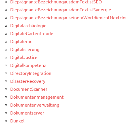
DieprägnanteBezeichnungausdemTextistSEO
DieprägnanteBezeichnungausdemTextistSynergie
DieprägnanteBezeichnungauseinemWortdienichtNextclou
Digitalarchäologie
DigitaleGartenfreude
Digitalerbe
Digitalisierung
DigitalJustice
Digitalkompetenz
DirectoryIntegration
DisasterRecovery
DocumentScanner
Dokumentenmanagement
Dokumentenverwaltung
Dokumentserver
Dunkel