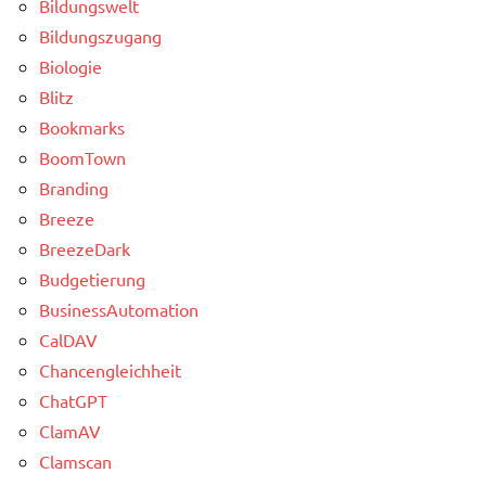
Bildungswelt
Bildungszugang
Biologie
Blitz
Bookmarks
BoomTown
Branding
Breeze
BreezeDark
Budgetierung
BusinessAutomation
CalDAV
Chancengleichheit
ChatGPT
ClamAV
Clamscan