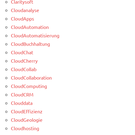
Claritysoft
Cloudanalyse
CloudApps
CloudAutomation
CloudAutomatisierung
CloudBuchhaltung
CloudChat
CloudCherry
CloudCollab
CloudCollaboration
CloudComputing
CloudCRM
Clouddata
CloudEffizienz
CloudGeologie
Cloudhosting