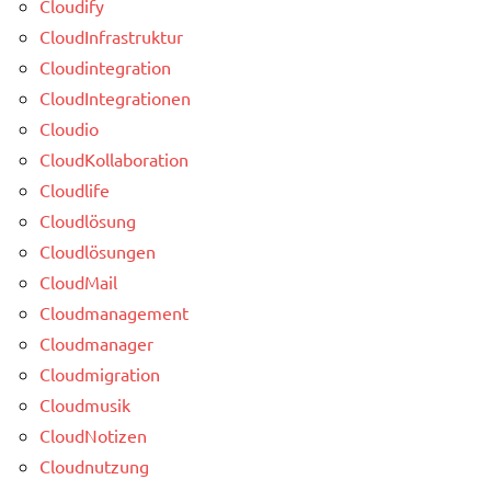
Cloudify
CloudInfrastruktur
Cloudintegration
CloudIntegrationen
Cloudio
CloudKollaboration
Cloudlife
Cloudlösung
Cloudlösungen
CloudMail
Cloudmanagement
Cloudmanager
Cloudmigration
Cloudmusik
CloudNotizen
Cloudnutzung