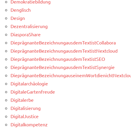
Demokratiebildung
Denglisch
Design
Dezentralisierung
DiasporaShare
DieprägnanteBezeichnungausdemTextistCollabora
DieprägnanteBezeichnungausdemTextistNextcloud
DieprägnanteBezeichnungausdemTextistSEO
DieprägnanteBezeichnungausdemTextistSynergie
DieprägnanteBezeichnungauseinemWortdienichtNextclou
Digitalarchäologie
DigitaleGartenfreude
Digitalerbe
Digitalisierung
DigitalJustice
Digitalkompetenz