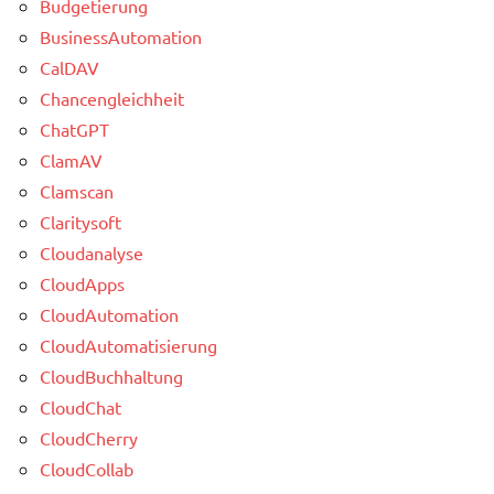
Budgetierung
BusinessAutomation
CalDAV
Chancengleichheit
ChatGPT
ClamAV
Clamscan
Claritysoft
Cloudanalyse
CloudApps
CloudAutomation
CloudAutomatisierung
CloudBuchhaltung
CloudChat
CloudCherry
CloudCollab