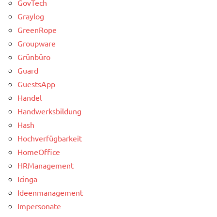
GovTech
Graylog
GreenRope
Groupware
Grünbüro
Guard
GuestsApp
Handel
Handwerksbildung
Hash
Hochverfügbarkeit
HomeOffice
HRManagement
Icinga
Ideenmanagement
Impersonate