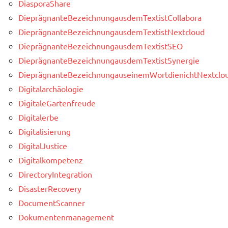
DiasporaShare
DieprägnanteBezeichnungausdemTextistCollabora
DieprägnanteBezeichnungausdemTextistNextcloud
DieprägnanteBezeichnungausdemTextistSEO
DieprägnanteBezeichnungausdemTextistSynergie
DieprägnanteBezeichnungauseinemWortdienichtNextclou
Digitalarchäologie
DigitaleGartenfreude
Digitalerbe
Digitalisierung
DigitalJustice
Digitalkompetenz
DirectoryIntegration
DisasterRecovery
DocumentScanner
Dokumentenmanagement