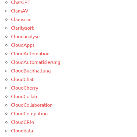
ChatGPT
ClamAV
Clamscan
Claritysoft
Cloudanalyse
CloudApps
CloudAutomation
CloudAutomatisierung
CloudBuchhaltung
CloudChat
CloudCherry
CloudCollab
CloudCollaboration
CloudComputing
CloudCRM
Clouddata