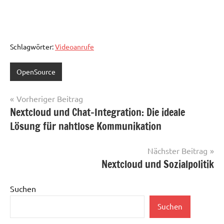
Schlagwörter:
Videoanrufe
OpenSource
Beitragsnavigation
Vorheriger Beitrag
Nextcloud und Chat-Integration: Die ideale
Lösung für nahtlose Kommunikation
Nächster Beitrag
Nextcloud und Sozialpolitik
Suchen
Suchen