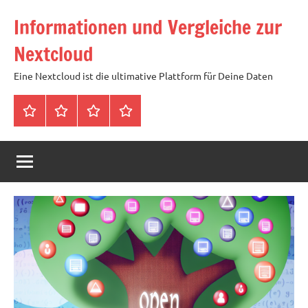
Zum
Informationen und Vergleiche zur
Inhalt
springen
Nextcloud
Eine Nextcloud ist die ultimative Plattform für Deine Daten
Startseite
Neuste
Cloud
Tags
Artikel
mit
1
TB
Speicher
für
4,99
Euro
/
mtl