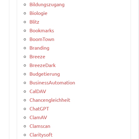
Bildungszugang
Biologie
Blitz
Bookmarks
BoomTown
Branding
Breeze
BreezeDark
Budgetierung
BusinessAutomation
CalDAV
Chancengleichheit
ChatGPT
ClamAV
Clamscan
Claritysoft