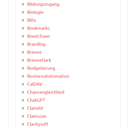
Bildungszugang
Biologie
Blitz
Bookmarks
BoomTown
Branding
Breeze
BreezeDark
Budgetierung
BusinessAutomation
CalDAV
Chancengleichheit
ChatGPT
ClamAV
Clamscan
Claritysoft