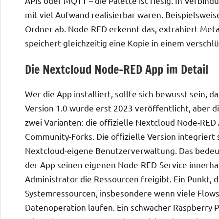
APIs oder MQTT – die Palette ist riesig. In Verbin
mit viel Aufwand realisierbar waren. Beispielswei
Ordner ab. Node-RED erkennt das, extrahiert Meta
speichert gleichzeitig eine Kopie in einem versch
Die Nextcloud Node-RED App im Detail
Wer die App installiert, sollte sich bewusst sein, d
Version 1.0 wurde erst 2023 veröffentlicht, aber d
zwei Varianten: die offizielle Nextcloud Node-RED
Community-Forks. Die offizielle Version integriert 
Nextcloud-eigene Benutzerverwaltung. Das bedeut
der App seinen eigenen Node-RED-Service innerhalb
Administrator die Ressourcen freigibt. Ein Punkt,
Systemressourcen, insbesondere wenn viele Flow
Datenoperation laufen. Ein schwacher Raspberry Pi