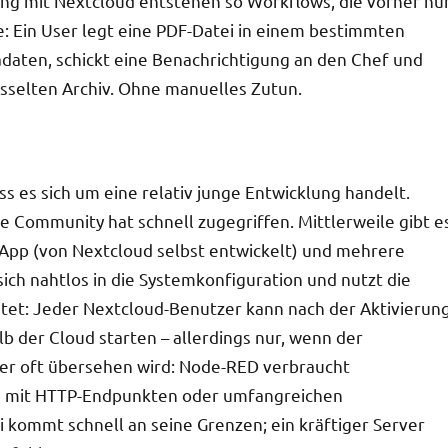
dung mit Nextcloud entstehen so Workflows, die vorher nu
se: Ein User legt eine PDF-Datei in einem bestimmten
daten, schickt eine Benachrichtigung an den Chef und
lüsselten Archiv. Ohne manuelles Zutun.
ass es sich um eine relativ junge Entwicklung handelt.
ie Community hat schnell zugegriffen. Mittlerweile gibt e
 App (von Nextcloud selbst entwickelt) und mehrere
sich nahtlos in die Systemkonfiguration und nutzt die
et: Jeder Nextcloud-Benutzer kann nach der Aktivierun
 der Cloud starten – allerdings nur, wenn der
 der oft übersehen wird: Node-RED verbraucht
s mit HTTP-Endpunkten oder umfangreichen
 kommt schnell an seine Grenzen; ein kräftiger Server