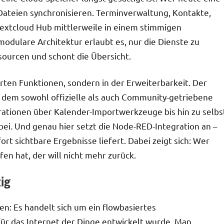
 Dateien synchronisieren. Terminverwaltung, Kontakte,
Nextcloud Hub mittlerweile in einem stimmigen
modulare Architektur erlaubt es, nur die Dienste zu
ssourcen und schont die Übersicht.
erten Funktionen, sondern in der Erweiterbarkeit. Der
f dem sowohl offizielle als auch Community-getriebene
ionen über Kalender-Importwerkzeuge bis hin zu selbs
bei. Und genau hier setzt die Node-RED-Integration an –
fort sichtbare Ergebnisse liefert. Dabei zeigt sich: Wer
n hat, der will nicht mehr zurück.
ig
en: Es handelt sich um ein flowbasiertes
ür das Internet der Dinge entwickelt wurde. Man