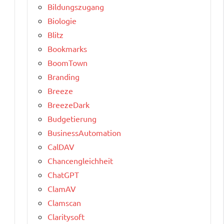
Bildungszugang
Biologie
Blitz
Bookmarks
BoomTown
Branding
Breeze
BreezeDark
Budgetierung
BusinessAutomation
CalDAV
Chancengleichheit
ChatGPT
ClamAV
Clamscan
Claritysoft