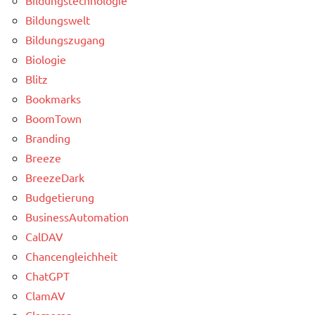
Bildungswelt
Bildungszugang
Biologie
Blitz
Bookmarks
BoomTown
Branding
Breeze
BreezeDark
Budgetierung
BusinessAutomation
CalDAV
Chancengleichheit
ChatGPT
ClamAV
Clamscan