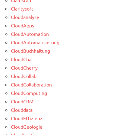
Claritysoft
Cloudanalyse
CloudApps
CloudAutomation
CloudAutomatisierung
CloudBuchhaltung
CloudChat
CloudCherry
CloudCollab
CloudCollaboration
CloudComputing
CloudCRM
Clouddata
CloudEffizienz
CloudGeologie
Cloudhosting