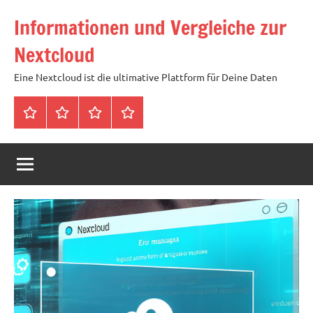
Zum
Informationen und Vergleiche zur
Inhalt
springen
Nextcloud
Eine Nextcloud ist die ultimative Plattform für Deine Daten
Startseite
Neuste
Cloud
Tags
Artikel
mit
1
TB
Speicher
für
4,99
Euro
/
mtl