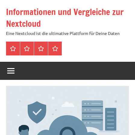
Zum
Informationen und Vergleiche zur
Inhalt
springen
Nextcloud
Eine Nextcloud ist die ultimative Plattform für Deine Daten
Startseite
Neuste
Cloud
Tags
Artikel
mit
1
TB
Speicher
für
4,99
Euro
/
mtl