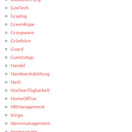
GovTech
Graylog
GreenRope
Groupware
Grünbüro
Guard
GuestsApp
Handel
Handwerksbildung
Hash
Hochverfügbarkeit
HomeOffice
HRManagement
Icinga
Ideenmanagement
Impersonate