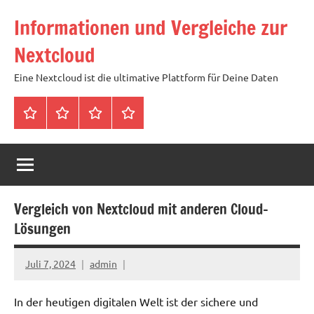
Zum
Informationen und Vergleiche zur
Inhalt
springen
Nextcloud
Eine Nextcloud ist die ultimative Plattform für Deine Daten
Startseite
Neuste
Cloud
Tags
Artikel
mit
1
TB
Speicher
Vergleich von Nextcloud mit anderen Cloud-
für
Lösungen
4,99
Euro
Juli 7, 2024
admin
/
mtl
In der heutigen digitalen Welt ist der sichere und