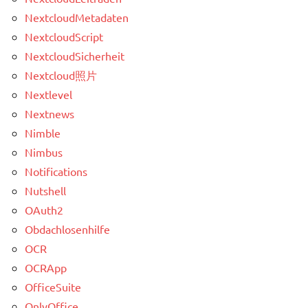
NextcloudMetadaten
NextcloudScript
NextcloudSicherheit
Nextcloud照片
Nextlevel
Nextnews
Nimble
Nimbus
Notifications
Nutshell
OAuth2
Obdachlosenhilfe
OCR
OCRApp
OfficeSuite
OnlyOffice