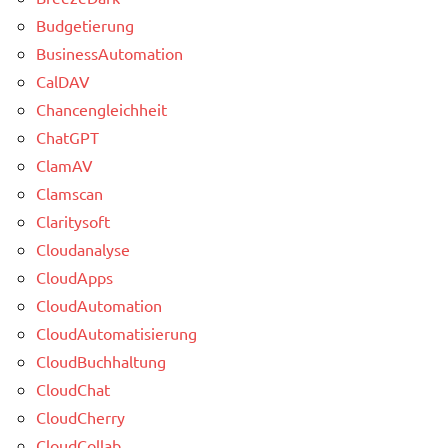
Budgetierung
BusinessAutomation
CalDAV
Chancengleichheit
ChatGPT
ClamAV
Clamscan
Claritysoft
Cloudanalyse
CloudApps
CloudAutomation
CloudAutomatisierung
CloudBuchhaltung
CloudChat
CloudCherry
CloudCollab