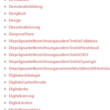
Demokratiebildung
Denglisch
Design
Dezentralisierung
DiasporaShare
DieprägnanteBezeichnungausdemTextistCollabora
DieprägnanteBezeichnungausdemTextistNextcloud
DieprägnanteBezeichnungausdemTextistSEO
DieprägnanteBezeichnungausdemTextistSynergie
DieprägnanteBezeichnungauseinemWortdienichtNextclou
Digitalarchäologie
DigitaleGartenfreude
Digitalerbe
Digitalisierung
DigitalJustice
Digitalkompetenz