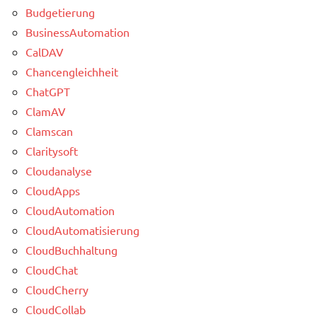
Budgetierung
BusinessAutomation
CalDAV
Chancengleichheit
ChatGPT
ClamAV
Clamscan
Claritysoft
Cloudanalyse
CloudApps
CloudAutomation
CloudAutomatisierung
CloudBuchhaltung
CloudChat
CloudCherry
CloudCollab