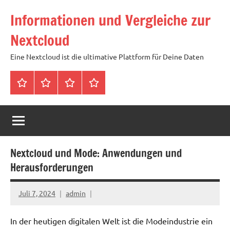
Zum
Informationen und Vergleiche zur
Inhalt
springen
Nextcloud
Eine Nextcloud ist die ultimative Plattform für Deine Daten
Startseite
Neuste
Cloud
Tags
Artikel
mit
1
TB
Speicher
Nextcloud und Mode: Anwendungen und
für
Herausforderungen
4,99
Euro
Juli 7, 2024
admin
/
mtl
In der heutigen digitalen Welt ist die Modeindustrie ein