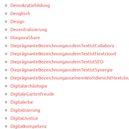
Demokratiebildung
Denglisch
Design
Dezentralisierung
DiasporaShare
DieprägnanteBezeichnungausdemTextistCollabora
DieprägnanteBezeichnungausdemTextistNextcloud
DieprägnanteBezeichnungausdemTextistSEO
DieprägnanteBezeichnungausdemTextistSynergie
DieprägnanteBezeichnungauseinemWortdienichtNextclou
Digitalarchäologie
DigitaleGartenfreude
Digitalerbe
Digitalisierung
DigitalJustice
Digitalkompetenz