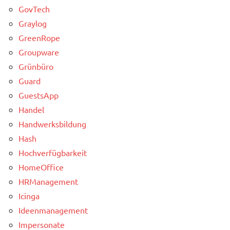
GovTech
Graylog
GreenRope
Groupware
Grünbüro
Guard
GuestsApp
Handel
Handwerksbildung
Hash
Hochverfügbarkeit
HomeOffice
HRManagement
Icinga
Ideenmanagement
Impersonate