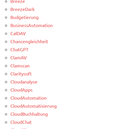
Breeze
BreezeDark
Budgetierung
BusinessAutomation
CalDAV
Chancengleichheit
ChatGPT
ClamAV
Clamscan
Claritysoft
Cloudanalyse
CloudApps
CloudAutomation
CloudAutomatisierung
CloudBuchhaltung
CloudChat