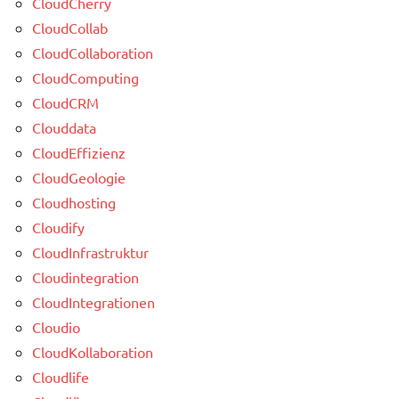
CloudCherry
CloudCollab
CloudCollaboration
CloudComputing
CloudCRM
Clouddata
CloudEffizienz
CloudGeologie
Cloudhosting
Cloudify
CloudInfrastruktur
Cloudintegration
CloudIntegrationen
Cloudio
CloudKollaboration
Cloudlife