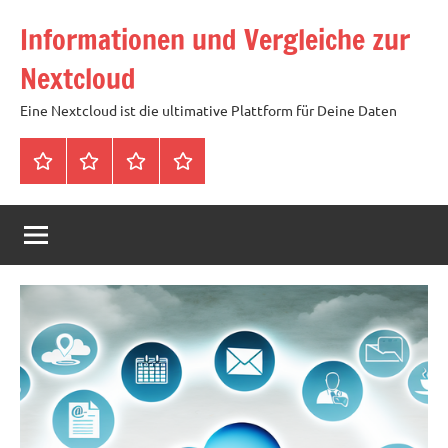
Zum
Informationen und Vergleiche zur
Inhalt
springen
Nextcloud
Eine Nextcloud ist die ultimative Plattform für Deine Daten
Startseite
Neuste
Cloud
Tags
Artikel
mit
1
TB
Speicher
für
4,99
Euro
/
mtl