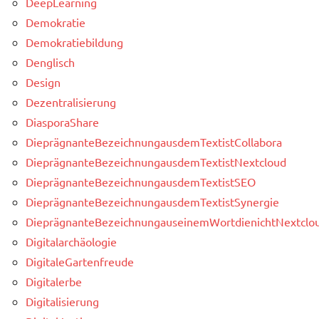
DeepLearning
Demokratie
Demokratiebildung
Denglisch
Design
Dezentralisierung
DiasporaShare
DieprägnanteBezeichnungausdemTextistCollabora
DieprägnanteBezeichnungausdemTextistNextcloud
DieprägnanteBezeichnungausdemTextistSEO
DieprägnanteBezeichnungausdemTextistSynergie
DieprägnanteBezeichnungauseinemWortdienichtNextclou
Digitalarchäologie
DigitaleGartenfreude
Digitalerbe
Digitalisierung