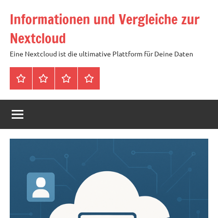
Zum
Informationen und Vergleiche zur
Inhalt
springen
Nextcloud
Eine Nextcloud ist die ultimative Plattform für Deine Daten
Startseite
Neuste
Cloud
Tags
Artikel
mit
1
TB
Speicher
für
4,99
Euro
/
mtl