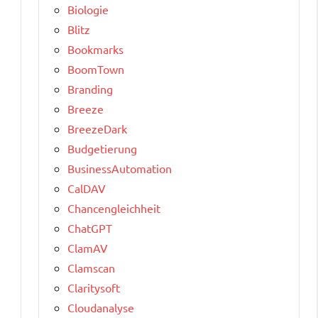
Biologie
Blitz
Bookmarks
BoomTown
Branding
Breeze
BreezeDark
Budgetierung
BusinessAutomation
CalDAV
Chancengleichheit
ChatGPT
ClamAV
Clamscan
Claritysoft
Cloudanalyse