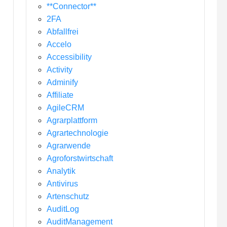
**Connector**
2FA
Abfallfrei
Accelo
Accessibility
Activity
Adminify
Affiliate
AgileCRM
Agrarplattform
Agrartechnologie
Agrarwende
Agroforstwirtschaft
Analytik
Antivirus
Artenschutz
AuditLog
AuditManagement