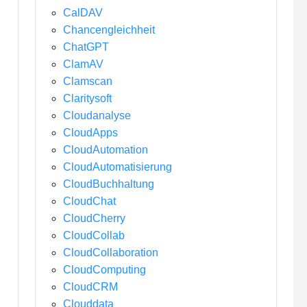
CalDAV
Chancengleichheit
ChatGPT
ClamAV
Clamscan
Claritysoft
Cloudanalyse
CloudApps
CloudAutomation
CloudAutomatisierung
CloudBuchhaltung
CloudChat
CloudCherry
CloudCollab
CloudCollaboration
CloudComputing
CloudCRM
Clouddata