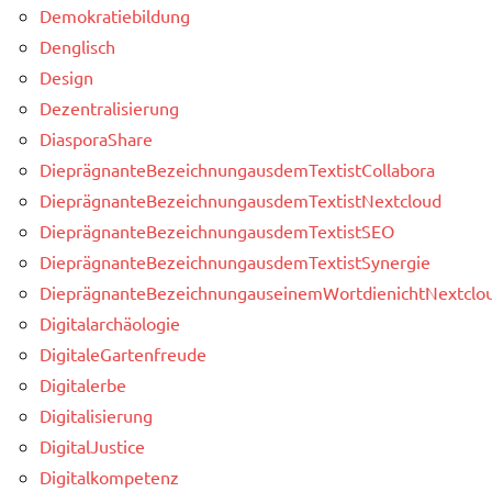
Demokratiebildung
Denglisch
Design
Dezentralisierung
DiasporaShare
DieprägnanteBezeichnungausdemTextistCollabora
DieprägnanteBezeichnungausdemTextistNextcloud
DieprägnanteBezeichnungausdemTextistSEO
DieprägnanteBezeichnungausdemTextistSynergie
DieprägnanteBezeichnungauseinemWortdienichtNextclou
Digitalarchäologie
DigitaleGartenfreude
Digitalerbe
Digitalisierung
DigitalJustice
Digitalkompetenz