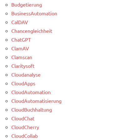
Budgetierung
BusinessAutomation
CalDAV
Chancengleichheit
ChatGPT
ClamAV
Clamscan
Claritysoft
Cloudanalyse
CloudApps
CloudAutomation
CloudAutomatisierung
CloudBuchhaltung
CloudChat
CloudCherry
CloudCollab