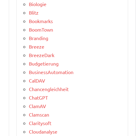
Biologie
Blitz
Bookmarks
BoomTown
Branding
Breeze
BreezeDark
Budgetierung
BusinessAutomation
CalDAV
Chancengleichheit
ChatGPT
ClamAV
Clamscan
Claritysoft
Cloudanalyse