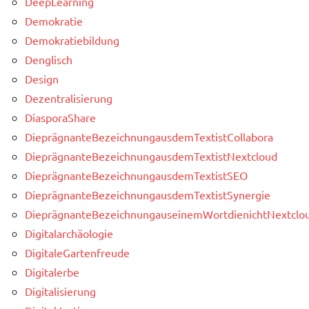
DeepLearning
Demokratie
Demokratiebildung
Denglisch
Design
Dezentralisierung
DiasporaShare
DieprägnanteBezeichnungausdemTextistCollabora
DieprägnanteBezeichnungausdemTextistNextcloud
DieprägnanteBezeichnungausdemTextistSEO
DieprägnanteBezeichnungausdemTextistSynergie
DieprägnanteBezeichnungauseinemWortdienichtNextclou
Digitalarchäologie
DigitaleGartenfreude
Digitalerbe
Digitalisierung