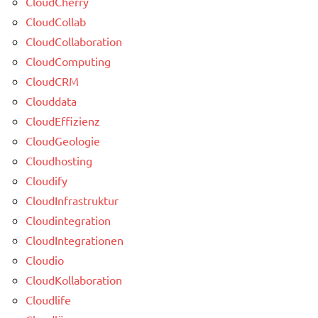
CloudCherry
CloudCollab
CloudCollaboration
CloudComputing
CloudCRM
Clouddata
CloudEffizienz
CloudGeologie
Cloudhosting
Cloudify
CloudInfrastruktur
Cloudintegration
CloudIntegrationen
Cloudio
CloudKollaboration
Cloudlife