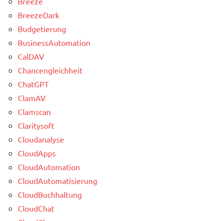
Breeze
BreezeDark
Budgetierung
BusinessAutomation
CalDAV
Chancengleichheit
ChatGPT
ClamAV
Clamscan
Claritysoft
Cloudanalyse
CloudApps
CloudAutomation
CloudAutomatisierung
CloudBuchhaltung
CloudChat