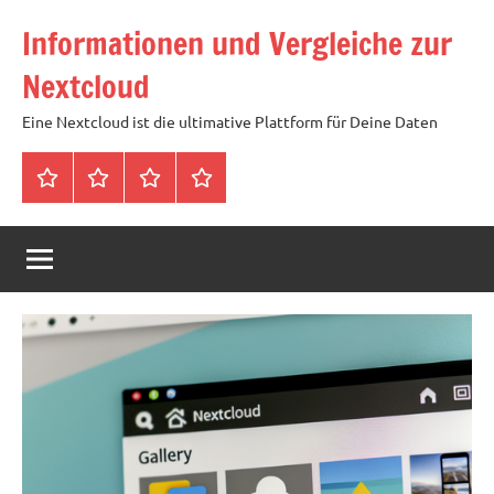
Zum
Informationen und Vergleiche zur
Inhalt
springen
Nextcloud
Eine Nextcloud ist die ultimative Plattform für Deine Daten
Startseite
Neuste
Cloud
Tags
Artikel
mit
1
TB
Speicher
für
4,99
Euro
/
mtl