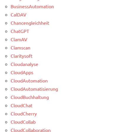
BusinessAutomation
CalDAV
Chancengleichheit
ChatGPT
ClamAV
Clamscan
Claritysoft
Cloudanalyse
CloudApps
CloudAutomation
CloudAutomatisierung
CloudBuchhaltung
CloudChat
CloudCherry
CloudCollab
CloudCollaboration