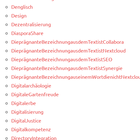
Denglisch
Design
Dezentralisierung
DiasporaShare
DieprägnanteBezeichnungausdemTextistCollabora
DieprägnanteBezeichnungausdemTextistNextcloud
DieprägnanteBezeichnungausdemTextistSEO
DieprägnanteBezeichnungausdemTextistSynergie
DieprägnanteBezeichnungauseinemWortdienichtNextclou
Digitalarchäologie
DigitaleGartenfreude
Digitalerbe
Digitalisierung
DigitalJustice
Digitalkompetenz
DirectoryIntegration