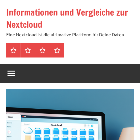
Zum
Informationen und Vergleiche zur
Inhalt
springen
Nextcloud
Eine Nextcloud ist die ultimative Plattform für Deine Daten
Startseite
Neuste
Cloud
Tags
Artikel
mit
1
TB
Speicher
für
4,99
Euro
/
mtl