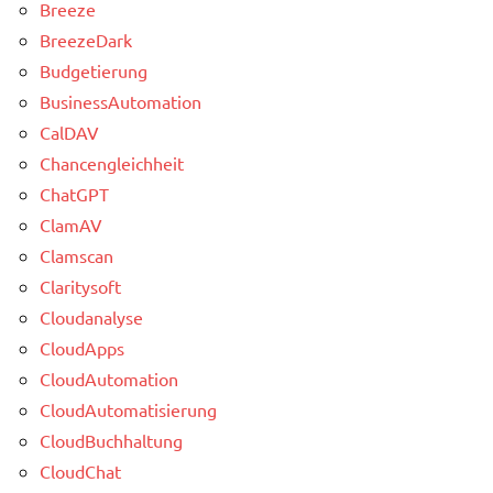
Breeze
BreezeDark
Budgetierung
BusinessAutomation
CalDAV
Chancengleichheit
ChatGPT
ClamAV
Clamscan
Claritysoft
Cloudanalyse
CloudApps
CloudAutomation
CloudAutomatisierung
CloudBuchhaltung
CloudChat