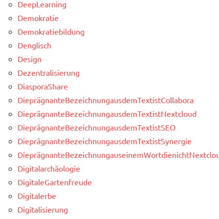
DeepLearning
Demokratie
Demokratiebildung
Denglisch
Design
Dezentralisierung
DiasporaShare
DieprägnanteBezeichnungausdemTextistCollabora
DieprägnanteBezeichnungausdemTextistNextcloud
DieprägnanteBezeichnungausdemTextistSEO
DieprägnanteBezeichnungausdemTextistSynergie
DieprägnanteBezeichnungauseinemWortdienichtNextclou
Digitalarchäologie
DigitaleGartenfreude
Digitalerbe
Digitalisierung