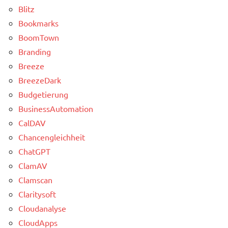
Blitz
Bookmarks
BoomTown
Branding
Breeze
BreezeDark
Budgetierung
BusinessAutomation
CalDAV
Chancengleichheit
ChatGPT
ClamAV
Clamscan
Claritysoft
Cloudanalyse
CloudApps