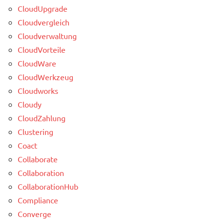
CloudUpgrade
Cloudvergleich
Cloudverwaltung
CloudVorteile
CloudWare
CloudWerkzeug
Cloudworks
Cloudy
CloudZahlung
Clustering
Coact
Collaborate
Collaboration
CollaborationHub
Compliance
Converge