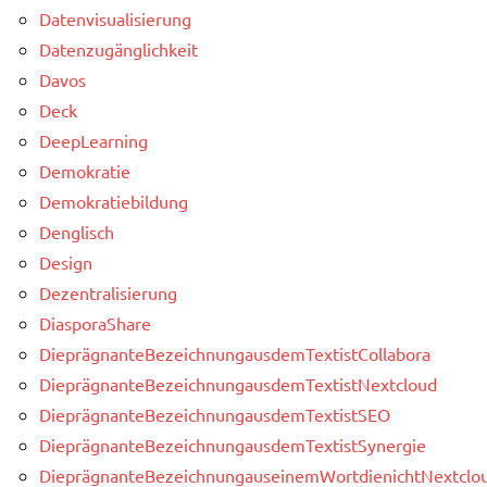
Datenvisualisierung
Datenzugänglichkeit
Davos
Deck
DeepLearning
Demokratie
Demokratiebildung
Denglisch
Design
Dezentralisierung
DiasporaShare
DieprägnanteBezeichnungausdemTextistCollabora
DieprägnanteBezeichnungausdemTextistNextcloud
DieprägnanteBezeichnungausdemTextistSEO
DieprägnanteBezeichnungausdemTextistSynergie
DieprägnanteBezeichnungauseinemWortdienichtNextclou