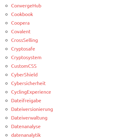
ConvergeHub
Cookbook
Coopera
Covalent
CrossSelling
Cryptosafe
Cryptosystem
CustomCSS
CyberShield
Cybersicherheit
CyclingExperience
Dateifreigabe
Dateiversionierung
Dateiverwaltung
Datenanalyse
datenanalytik