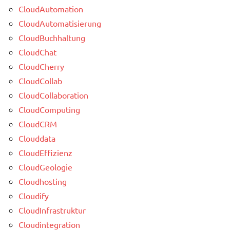
CloudAutomation
CloudAutomatisierung
CloudBuchhaltung
CloudChat
CloudCherry
CloudCollab
CloudCollaboration
CloudComputing
CloudCRM
Clouddata
CloudEffizienz
CloudGeologie
Cloudhosting
Cloudify
CloudInfrastruktur
Cloudintegration