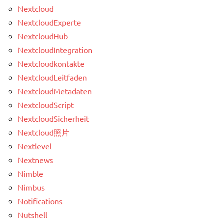
Nextcloud
NextcloudExperte
NextcloudHub
NextcloudIntegration
Nextcloudkontakte
NextcloudLeitfaden
NextcloudMetadaten
NextcloudScript
NextcloudSicherheit
Nextcloud照片
Nextlevel
Nextnews
Nimble
Nimbus
Notifications
Nutshell