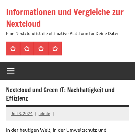
Zum
Informationen und Vergleiche zur
Inhalt
springen
Nextcloud
Eine Nextcloud ist die ultimative Plattform für Deine Daten
Startseite
Neuste
Cloud
Tags
Artikel
mit
1
TB
Speicher
Nextcloud und Green IT: Nachhaltigkeit und
für
Effizienz
4,99
Euro
Juli 3, 2024
admin
/
mtl
In der heutigen Welt, in der Umweltschutz und