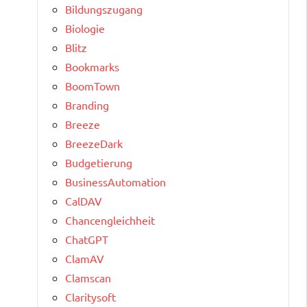
Bildungszugang
Biologie
Blitz
Bookmarks
BoomTown
Branding
Breeze
BreezeDark
Budgetierung
BusinessAutomation
CalDAV
Chancengleichheit
ChatGPT
ClamAV
Clamscan
Claritysoft