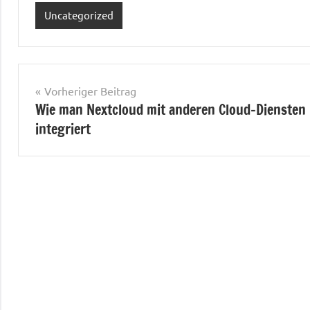
Uncategorized
Beitragsnavigation
Vorheriger Beitrag
Wie man Nextcloud mit anderen Cloud-Diensten
integriert